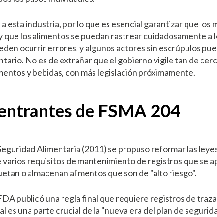
 esta industria, por lo que es esencial garantizar que los
y que los alimentos se puedan rastrear cuidadosamente a lo
den ocurrir errores, y algunos actores sin escrúpulos pue
tario. No es de extrañar que el gobierno vigile tan de cer
limentos y bebidas, con más legislación próximamente.
s entrantes de FSMA 204
Seguridad Alimentaria (2011) se propuso reformar las leye
 varios requisitos de mantenimiento de registros que se apl
etan o almacenan alimentos que son de "alto riesgo".
FDA publicó una regla final que requiere registros de traza
nal es una parte crucial de la "nueva era del plan de seguri