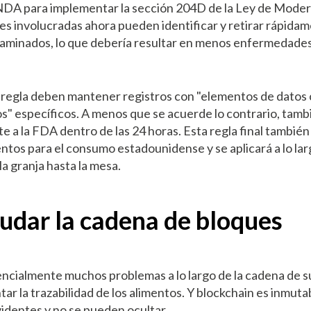
a NDA para implementar la sección 204D de la Ley de Moder
es involucradas ahora pueden identificar y retirar rápida
aminados, lo que debería resultar en menos enfermedade
a regla deben mantener registros con "elementos de datos 
os" específicos. A menos que se acuerde lo contrario, tam
e a la FDA dentro de las 24 horas. Esta regla final también
tos para el consumo estadounidense y se aplicará a lo lar
a granja hasta la mesa.
dar la cadena de bloques
ncialmente muchos problemas a lo largo de la cadena de su
ar la trazabilidad de los alimentos. Y blockchain es inmutab
identes y no se pueden ocultar.