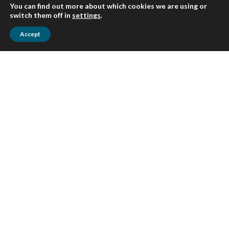
You can find out more about which cookies we are using or
impugnaciones
switch them off in
settings
.
Accept
Mas Información sobre Impuestos
Consultoría
Análisis y evaluación de controles internos
Fusiones y adquisiciones
Estudios de debida diligencia
Implementación de Normas Internacionales
de Información financiera NIIF
Consultorías para el sector publico
Recursos Humanos