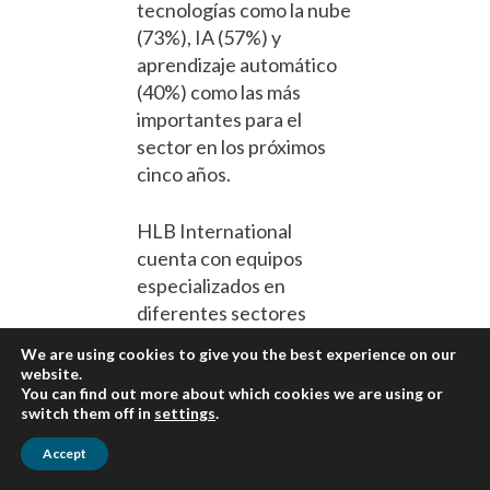
tecnologías como la nube
(73%), IA (57%) y
aprendizaje automático
(40%) como las más
importantes para el
sector en los próximos
cinco años.
HLB International
cuenta con equipos
especializados en
diferentes sectores
verticales para ayudar a
We are using cookies to give you the best experience on our
las empresas a
website.
mantenerse al tanto de
You can find out more about which cookies we are using or
switch them off in
settings
.
las megatendencias
tecnológicas en
Accept
constante evolución,