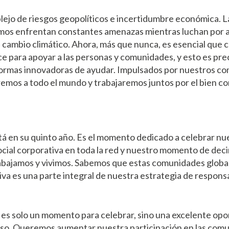
ejo de riesgos geopolíticos e incertidumbre económica. L
amos enfrentan constantes amenazas mientras luchan por 
l cambio climático. Ahora, más que nunca, es esencial que 
nce para apoyar a las personas y comunidades, y esto es pr
ormas innovadoras de ayudar. Impulsados por nuestros c
remos a todo el mundo y trabajaremos juntos por el bien c
en su quinto año. Es el momento dedicado a celebrar nues
cial corporativa en toda la red y nuestro momento de decir 
abajamos y vivimos. Sabemos que estas comunidades globa
ativa es una parte integral de nuestra estrategia de responsa
 solo un momento para celebrar, sino una excelente opo
o. Queremos aumentar nuestra participación en las comun