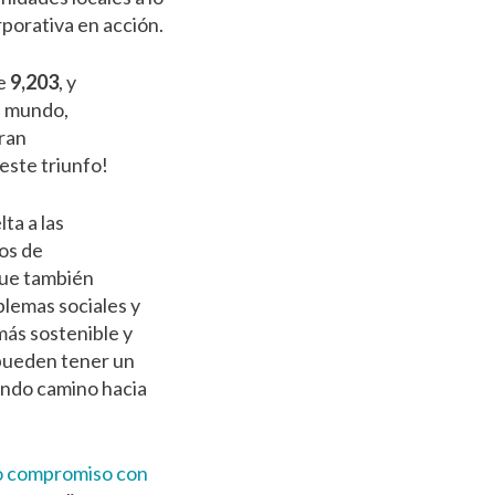
rporativa en acción.
de
9,203
, y
l mundo,
ran
este triunfo!
ta a las
os de
que también
blemas sociales y
más sostenible y
pueden tener un
iendo camino hacia
ro compromiso con