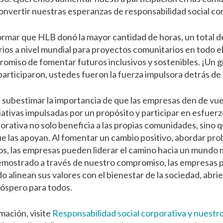
convertir nuestras esperanzas de responsabilidad social co
ormar que HLB donó la mayor cantidad de horas, un total 
ios a nivel mundial para proyectos comunitarios en todo e
miso de fomentar futuros inclusivos y sostenibles. ¡Un g
articiparon, ustedes fueron la fuerza impulsora detrás de 
 subestimar la importancia de que las empresas den de vuel
ativas impulsadas por un propósito y participar en esfuerz
porativa no solo beneficia a las propias comunidades, sino 
ue las apoyan. Al fomentar un cambio positivo, abordar pro
s, las empresas pueden liderar el camino hacia un mundo 
mostrado a través de nuestro compromiso, las empresas 
o alinean sus valores con el bienestar de la sociedad, abr
róspero para todos.
mación, visite
Responsabilidad social corporativa y nuest