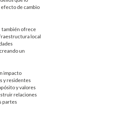
n efecto de cambio
a; también ofrece
fraestructura local
idades
 creando un
un impacto
as y residentes
opósito y valores
truir relaciones
s partes