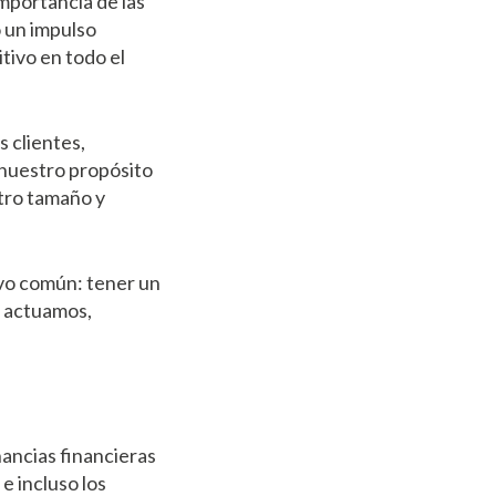
mportancia de las
o un impulso
ivo en todo el
 clientes,
nuestro propósito
tro tamaño y
ivo común: tener un
l actuamos,
ancias financieras
 e incluso los