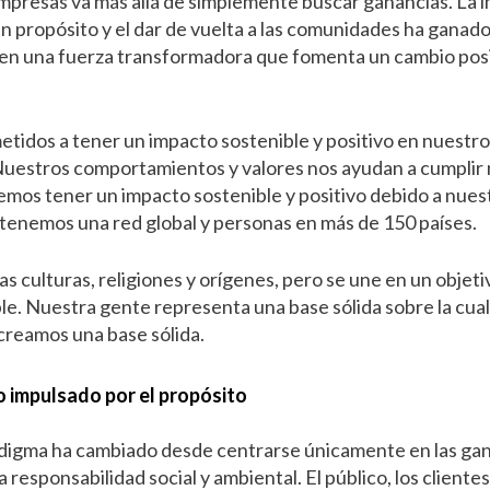
 empresas va más allá de simplemente buscar ganancias. La i
un propósito y el dar de vuelta a las comunidades ha ganad
en una fuerza transformadora que fomenta un cambio posit
dos a tener un impacto sostenible y positivo en nuestros
uestros comportamientos y valores nos ayudan a cumplir 
mos tener un impacto sostenible y positivo debido a nues
tenemos una red global y personas en más de 150 países.
s culturas, religiones y orígenes, pero se une en un objet
ble. Nuestra gente representa una base sólida sobre la cua
creamos una base sólida.
o impulsado por el propósito
radigma ha cambiado desde centrarse únicamente en las gan
a responsabilidad social y ambiental. El público, los clientes