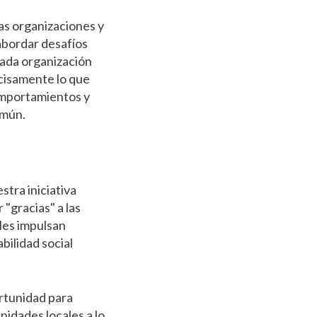
as organizaciones y
abordar desafíos
cada organización
ecisamente lo que
omportamientos y
omún.
tra iniciativa
"gracias" a las
les impulsan
bilidad social
rtunidad para
idades locales a lo