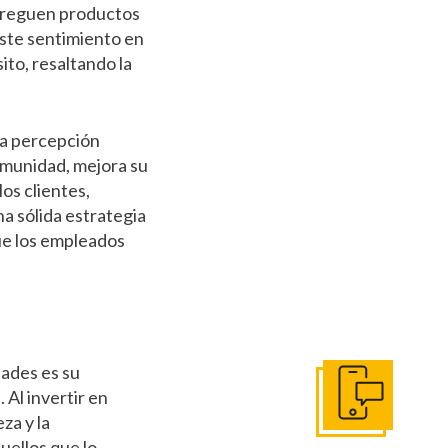
ntreguen productos
 Este sentimiento en
to, resaltando la
na percepción
omunidad, mejora su
os clientes,
na sólida estrategia
que los empleados
dades es su
Al invertir en
Póngase en Conta
za y la
uellos que lo