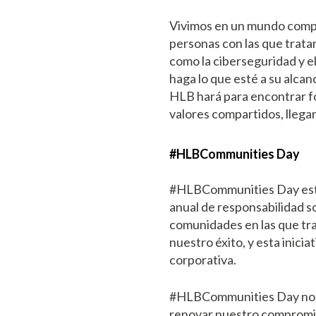
Vivimos en un mundo compl
personas con las que trat
como la ciberseguridad y e
haga lo que esté a su alca
HLB hará para encontrar f
valores compartidos, llega
#HLBCommunities Day
#HLBCommunities Day está 
anual de responsabilidad so
comunidades en las que tr
nuestro éxito, y esta inici
corporativa.
#HLBCommunities Day no es
renovar nuestro compromis