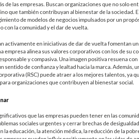
s de las empresas. Buscan organizaciones que no solo e
, sino que también contribuyan al bienestar de la sociedad.
rgimiento de modelos de negocios impulsados por un propósi
 con la comunidad y el dar de vuelta.
n activamente en iniciativas de dar de vuelta fomentan u
na empresa alinea sus valores corporativos con los de su c
sponsable y compasiva. Una imagen positiva resuena con l
un sentido de confianza y lealtad hacia la marca. Además, u
corporativa (RSC) puede atraer a los mejores talentos, ya 
 para organizaciones que contribuyen al bienestar social.
anar
gnificativos que las empresas pueden tener en las comuni
blemas sociales urgentes y cerrar brechas de desigualdad. 
n la educación, la atención médica, la reducción de la pobre
as empresas pueden influir positivamente en las vidas de aq