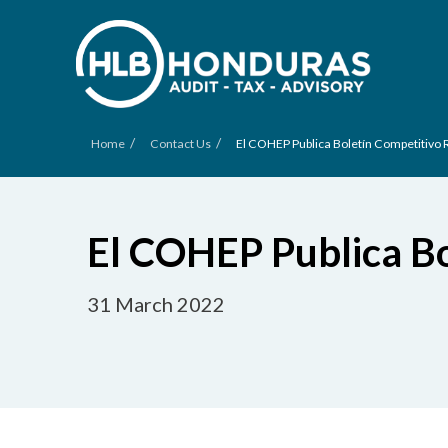
/
/
Home
Contact Us
El COHEP Publica Boletín Competitivo 
El COHEP Publica Bo
31 March 2022