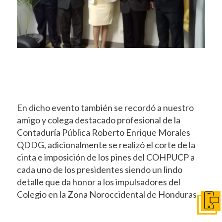
En dicho evento también se recordó a nuestro
amigo y colega destacado profesional de la
Contaduría Pública Roberto Enrique Morales
QDDG, adicionalmente se realizó el corte de la
cinta e imposición de los pines del COHPUCP a
cada uno de los presidentes siendo un lindo
detalle que da honor a los impulsadores del
Colegio en la Zona Noroccidental de Honduras.
Pónga